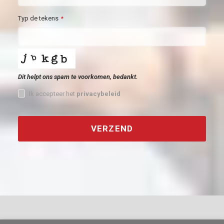
Typ de tekens
*
Dit helpt ons spam te voorkomen, bedankt.
Ik accepteer het
privacybeleid
VERZEND
This
field
should
be
left
blank