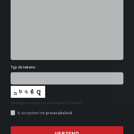
Typ de tekens
*
Dit helpt ons spam te voorkomen, bedankt.
Ik accepteer het
privacybeleid
VERZEND