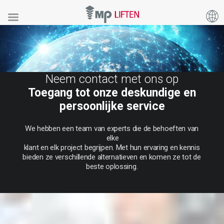
Neem contact met ons op
Toegang tot onze deskundige en
persoonlijke service
We
hebben
een
team
van
experts
die
de
behoeften
van
elke
klant
en
elk
project
begrijpen.
Met
hun
ervaring
en
kennis
bieden
ze
verschillende
alternatieven
en
komen
ze
tot
de
beste
oplossing.