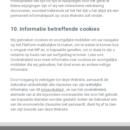
Privacybeleid van tijd tot tijd te raadplegen voor het geval er
kleine wijzigingen zijn of wij een interactieve verbetering
doorvoeren, voordeel trekkende uit het feit dat u het altijd als een
permanent informatiepunt op onze Website zult vinden.
10. Informatie betreffende cookies
Wij gebruiken cookies en soortgelijke middelen om uw navigatie
op het Platform makkelijker te maken, om te weten te komen hoe
u omgaat met MP en, in bepaalde gevallen, om in staat te zijn u
reclame op basis van uw surfgedrag te tonen. Lees ons
Cookiebeleid voor meer informatie over cookies en soortgelijke
middelen die wij gebruiken, het doel ervan en andere nuttige
informatie.
Door toegang te verkrijgen tot deze Website, aanvaardt de
Gebruiker uitdrukkelijk alle clausules van zijn
wettelijke
informatie
, van dit
privacybeleid,
en van het
cookiebeleid
,
alsmede van al die bijzondere voorwaarden die voor het gebruik
van bepaalde diensten worden gesteld. Indien de Gebruiker een
van de voornoemde clausules niet aanvaardt, dient hij af te zien
van zijn bezoek aan deze Website.