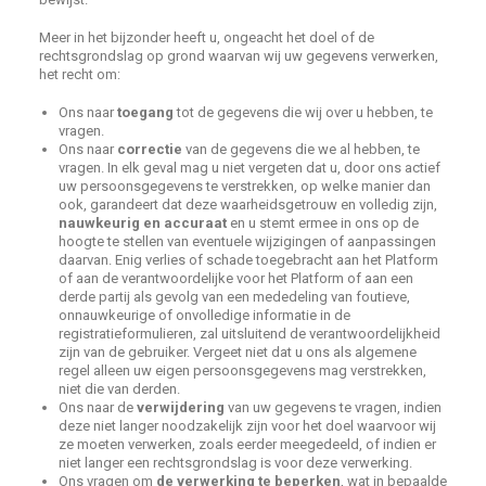
Meer in het bijzonder heeft u, ongeacht het doel of de
rechtsgrondslag op grond waarvan wij uw gegevens verwerken,
het recht om:
Ons naar
toegang
tot de gegevens die wij over u hebben, te
vragen.
Ons naar
correctie
van de gegevens die we al hebben, te
vragen. In elk geval mag u niet vergeten dat u, door ons actief
uw persoonsgegevens te verstrekken, op welke manier dan
ook, garandeert dat deze waarheidsgetrouw en volledig zijn,
nauwkeurig en accuraat
en u stemt ermee in ons op de
hoogte te stellen van eventuele wijzigingen of aanpassingen
daarvan. Enig verlies of schade toegebracht aan het Platform
of aan de verantwoordelijke voor het Platform of aan een
derde partij als gevolg van een mededeling van foutieve,
onnauwkeurige of onvolledige informatie in de
registratieformulieren, zal uitsluitend de verantwoordelijkheid
zijn van de gebruiker. Vergeet niet dat u ons als algemene
regel alleen uw eigen persoonsgegevens mag verstrekken,
niet die van derden.
Ons naar de
verwijdering
van uw gegevens te vragen, indien
deze niet langer noodzakelijk zijn voor het doel waarvoor wij
ze moeten verwerken, zoals eerder meegedeeld, of indien er
niet langer een rechtsgrondslag is voor deze verwerking.
Ons vragen om
de verwerking te beperken
, wat in bepaalde