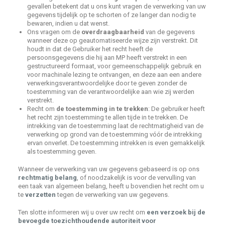
gevallen betekent dat u ons kunt vragen de verwerking van uw
gegevens tijdelijk op te schorten of ze langer dan nodig te
bewaren, indien u dat wenst.
Ons vragen om de
overdraagbaarheid
van de gegevens
wanneer deze op geautomatiseerde wijze zijn verstrekt. Dit
houdt in dat de Gebruiker het recht heeft de
persoonsgegevens die hij aan MP heeft verstrekt in een
gestructureerd formaat, voor gemeenschappelijk gebruik en
voor machinale lezing te ontvangen, en deze aan een andere
verwerkingsverantwoordelijke door te geven zonder de
toestemming van de verantwoordelijke aan wie zij werden
verstrekt.
Recht om
de toestemming in te trekken
: De gebruiker heeft
het recht zijn toestemming te allen tijde in te trekken. De
intrekking van de toestemming laat de rechtmatigheid van de
verwerking op grond van de toestemming vóór de intrekking
ervan onverlet. De toestemming intrekken is even gemakkelijk
als toestemming geven.
Wanneer de verwerking van uw gegevens gebaseerd is op ons
rechtmatig belang
, of noodzakelijk is voor de vervulling van
een taak van algemeen belang, heeft u bovendien het recht om u
te
verzetten
tegen de verwerking van uw gegevens.
Ten slotte informeren wij u over uw recht om
een verzoek bij de
bevoegde toezichthoudende autoriteit voor