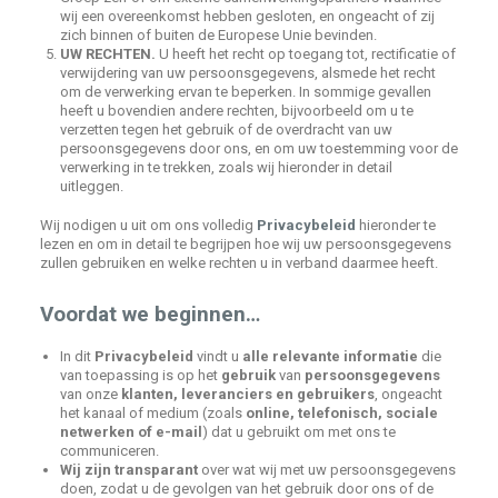
wij een overeenkomst hebben gesloten, en ongeacht of zij
zich binnen of buiten de Europese Unie bevinden.
UW RECHTEN.
U heeft het recht op toegang tot, rectificatie of
verwijdering van uw persoonsgegevens, alsmede het recht
om de verwerking ervan te beperken. In sommige gevallen
heeft u bovendien andere rechten, bijvoorbeeld om u te
verzetten tegen het gebruik of de overdracht van uw
persoonsgegevens door ons, en om uw toestemming voor de
verwerking in te trekken, zoals wij hieronder in detail
uitleggen.
Wij nodigen u uit om ons volledig
Privacybeleid
hieronder te
lezen en om in detail te begrijpen hoe wij uw persoonsgegevens
zullen gebruiken en welke rechten u in verband daarmee heeft.
Voordat we beginnen…
In dit
Privacybeleid
vindt u
alle relevante informatie
die
van toepassing is op het
gebruik
van
persoonsgegevens
van onze
klanten, leveranciers en gebruikers
, ongeacht
het kanaal of medium (zoals
online, telefonisch, sociale
netwerken of e-mail
) dat u gebruikt om met ons te
communiceren.
Wij zijn transparant
over wat wij met uw persoonsgegevens
doen, zodat u de gevolgen van het gebruik door ons of de