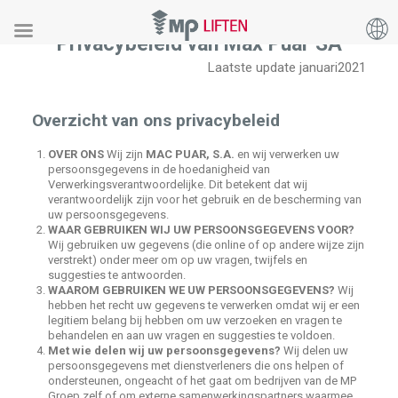
Privacybeleid van Max Puar SA
Laatste update januari2021
Overzicht van ons privacybeleid
OVER ONS
Wij zijn
MAC PUAR, S.A.
en wij verwerken uw
persoonsgegevens in de hoedanigheid van
Verwerkingsverantwoordelijke. Dit betekent dat wij
verantwoordelijk zijn voor het gebruik en de bescherming van
uw persoonsgegevens.
WAAR GEBRUIKEN WIJ UW PERSOONSGEGEVENS VOOR?
Wij gebruiken uw gegevens (die online of op andere wijze zijn
verstrekt) onder meer om op uw vragen, twijfels en
suggesties te antwoorden.
WAAROM GEBRUIKEN WE UW PERSOONSGEGEVENS?
Wij
hebben het recht uw gegevens te verwerken omdat wij er een
legitiem belang bij hebben om uw verzoeken en vragen te
behandelen en aan uw vragen en suggesties te voldoen.
Met wie delen wij uw persoonsgegevens?
Wij delen uw
persoonsgegevens met dienstverleners die ons helpen of
ondersteunen, ongeacht of het gaat om bedrijven van de MP
Groep zelf of om externe samenwerkingspartners waarmee