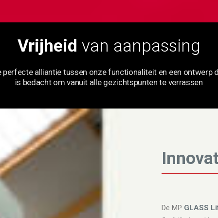
Vrijheid
van aanpassing
e
perfecte
alliantie
tussen
onze
functionaliteit
en
een
ontwerp
is
bedacht
om
vanuit
alle
gezichtspunten
te
verrassen
Innova
De MP
GLASS Li