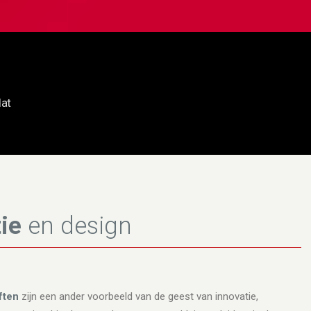
dat
tie
en design
ften
zijn een ander voorbeeld van de geest van innovatie,