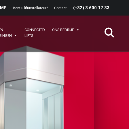
n MP
(+32) 3 600 17 33
Bent u liftinstallateur?
Contact
EN
CONNECTED
ONS BEDRIJF
SINGEN
LIFTS