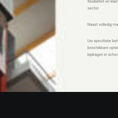
flexibiliteit en k
sector.
Naast volledig m
Uw specifieke beh
beschikbare optie
bijdragen in schoo