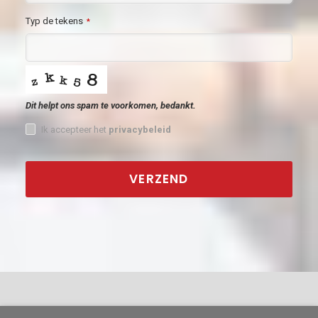
Typ de tekens
*
Dit helpt ons spam te voorkomen, bedankt.
Ik accepteer het
privacybeleid
VERZEND
This
field
should
be
left
blank