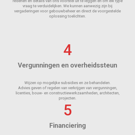
redenen en details van ons voorstel uit te leggen en om elk type
vraag te verduidelijken. We kunnen aanwezig zijn bij
vergaderingen voor gebouwbeheer en direct de voorgestelde
oplossing toelichten.
4
Vergunningen en overheidssteun
Wijzen op mogelijke subsidies en ze behandelen.
Advies geven of regelen van verkrijgen van vergunningen,
licenties, bouw- en constructiewerkzaamheden, architecten,
projecten.
5
Financiering