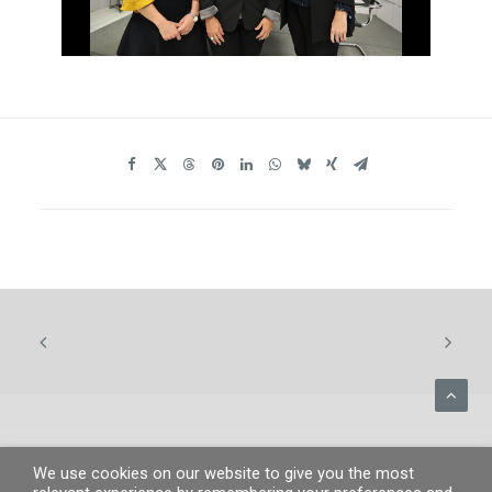
We use cookies on our website to give you the most
© MP 2026.
Tous droits réservés. |
MP People
|
Information légale
|
Politique de confidentialité
|
Politique de cookies